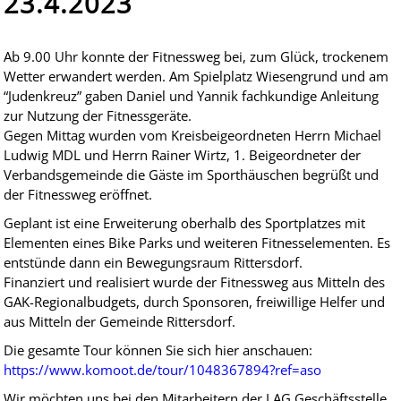
23.4.2023
Ab 9.00 Uhr konnte der Fitnessweg bei, zum Glück, trockenem
Wetter erwandert werden. Am Spielplatz Wiesengrund und am
“Judenkreuz” gaben Daniel und Yannik fachkundige Anleitung
zur Nutzung der Fitnessgeräte.
Gegen Mittag wurden vom Kreisbeigeordneten Herrn Michael
Ludwig MDL und Herrn Rainer Wirtz, 1. Beigeordneter der
Verbandsgemeinde die Gäste im Sporthäuschen begrüßt und
der Fitnessweg eröffnet.
Geplant ist eine Erweiterung oberhalb des Sportplatzes mit
Elementen eines Bike Parks und weiteren Fitnesselementen. Es
entstünde dann ein Bewegungsraum Rittersdorf.
Finanziert und realisiert wurde der Fitnessweg aus Mitteln des
GAK-Regionalbudgets, durch Sponsoren, freiwillige Helfer und
aus Mitteln der Gemeinde Rittersdorf.
Die gesamte Tour können Sie sich hier anschauen:
https://www.komoot.de/tour/1048367894?ref=aso
Wir möchten uns bei den Mitarbeitern der LAG Geschäftsstelle