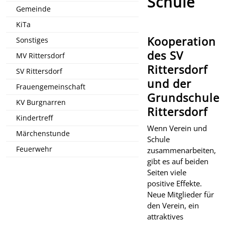
Schule
Gemeinde
KiTa
Kooperation
Sonstiges
des SV
MV Rittersdorf
Rittersdorf
SV Rittersdorf
und der
Frauengemeinschaft
Grundschule
KV Burgnarren
Rittersdorf
Kindertreff
Wenn Verein und
Märchenstunde
Schule
Feuerwehr
zusammenarbeiten,
gibt es auf beiden
Seiten viele
positive Effekte.
Neue Mitglieder für
den Verein, ein
attraktives