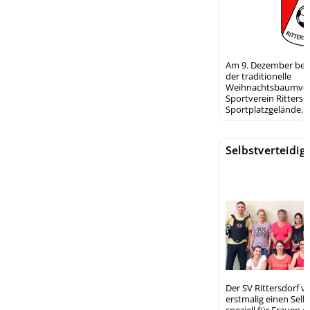
Am 9. Dezember beg
der traditionelle
Weihnachtsbaumver
Sportverein Rittersd
Sportplatzgelände.
Selbstverteidig
Der SV Rittersdorf v
erstmalig einen Selb
speziell für Frauen d