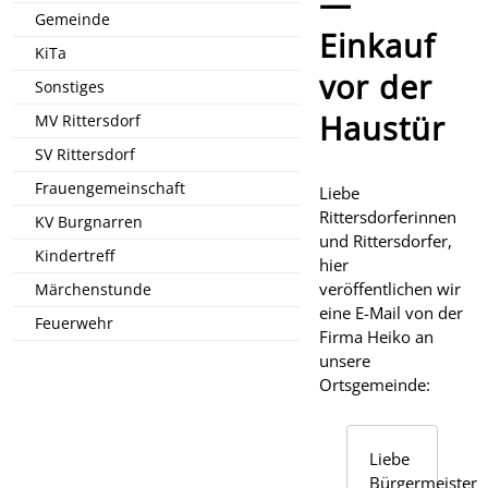
—
Gemeinde
Einkauf
KiTa
vor der
Sonstiges
Haustür
MV Rittersdorf
SV Rittersdorf
Frauengemeinschaft
Liebe
Rittersdorferinnen
KV Burgnarren
und Rittersdorfer,
Kindertreff
hier
veröffentlichen wir
Märchenstunde
eine E-Mail von der
Feuerwehr
Firma Heiko an
unsere
Ortsgemeinde:
Liebe
Bürgermeisteri