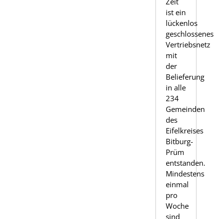
Zeit
ist ein
lückenlos
geschlossenes
Vertriebsnetz
mit
der
Belieferung
in alle
234
Gemeinden
des
Eifelkreises
Bitburg-
Prüm
entstanden.
Mindestens
einmal
pro
Woche
sind