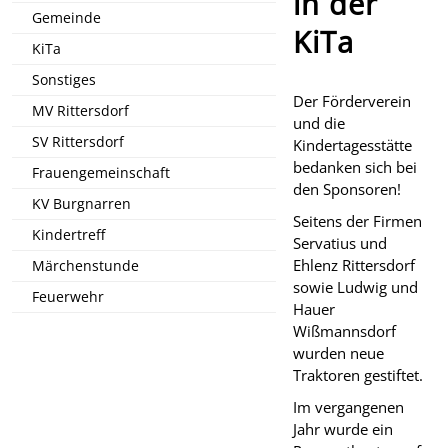
in der
Gemeinde
KiTa
KiTa
Sonstiges
Der Förderverein
MV Rittersdorf
und die
SV Rittersdorf
Kindertagesstätte
bedanken sich bei
Frauengemeinschaft
den Sponsoren!
KV Burgnarren
Seitens der Firmen
Kindertreff
Servatius und
Ehlenz Rittersdorf
Märchenstunde
sowie Ludwig und
Feuerwehr
Hauer
Wißmannsdorf
wurden neue
Traktoren gestiftet.
Im vergangenen
Jahr wurde ein