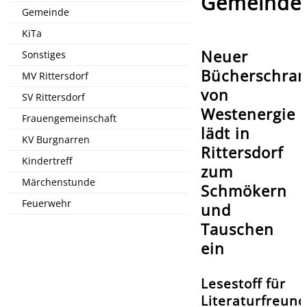
Gemeinde
Gemeinde
KiTa
Neuer
Sonstiges
Bücherschra
MV Rittersdorf
von
SV Rittersdorf
Westenergie
Frauengemeinschaft
lädt in
KV Burgnarren
Rittersdorf
Kindertreff
zum
Märchenstunde
Schmökern
Feuerwehr
und
Tauschen
ein
Lesestoff für
Literaturfreun