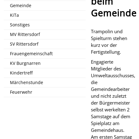
beim
Gemeinde
Gemeinde
KiTa
Sonstiges
Trampolin und
MV Rittersdorf
Spielturm stehen
SV Rittersdorf
kurz vor der
Fertigstellung.
Frauengemeinschaft
Engagierte
KV Burgnarren
Mitglieder des
Kindertreff
Umweltausschusses,
die
Märchenstunde
Gemeindearbeiter
Feuerwehr
und nicht zuletzt
der Bürgermeister
selbst werkelten 2
Samstage auf dem
Spielplatz am
Gemeindehaus.
Am ersten Samstag