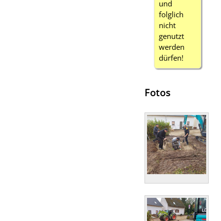
und
folglich
nicht
genutzt
werden
dürfen!
Fotos