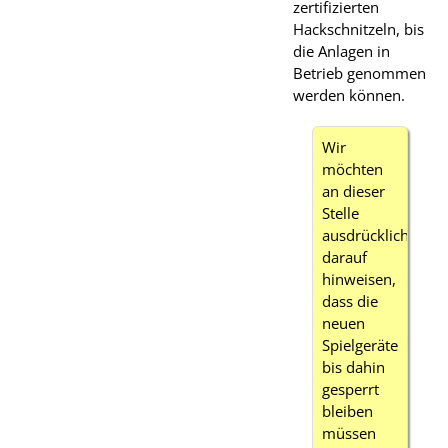
zertifizierten
Hackschnitzeln, bis
die Anlagen in
Betrieb genommen
werden können.
Wir
möchten
an dieser
Stelle
ausdrücklich
darauf
hinweisen,
dass die
neuen
Spielgeräte
bis dahin
gesperrt
bleiben
müssen