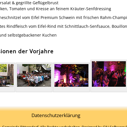
alat & gegrillte Geflügelbrust
rken, Tomaten und Kresse an feinem Kräuter-Senfdressing
neschnitzel vom Eifel Premium Schwein mit frischen Rahm-Champi
es Rindfleisch vom Eifel-Rind mit Schnittlauch-Senfsauce, Bouillo
 und selbstgebackener Kuchen
ionen der Vorjahre
Datenschutzerklärung
, Gemeinde Rittersdorf. Alle Rechte vorbehalten. Designed by
F&I Software S