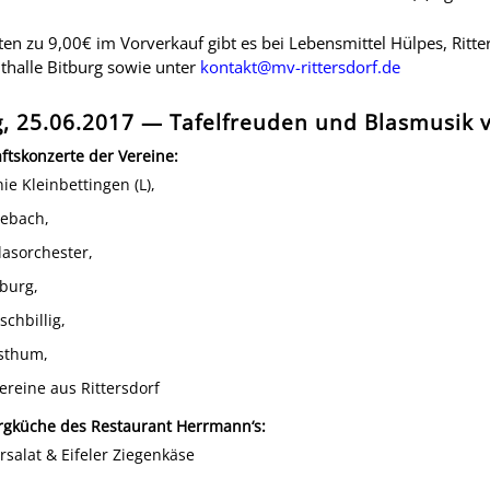
rten zu 9,00€ im Vorverkauf gibt es bei Lebensmittel Hülpes, Ritt
dthalle Bitburg sowie unter
kontakt@mv-rittersdorf.de
, 25.06.2017 — Tafelfreuden und Blasmusik v
ftskonzerte der Vereine:
e Kleinbettingen (L),
ebach,
Blasorchester,
burg,
chbillig,
sthum,
ereine aus Rittersdorf
rgküche des Restaurant Herrmann‘s:
alat & Eifeler Ziegenkäse