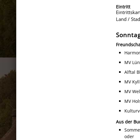
Eintritt
Eintrittska
Land / Sta
Sonntag
Freundscha
Harmoni
MV Lün
Alftal 
MV Kyll
MV Wels
MV Hol
Kulturv
Aus der Bu
Sommers
oder