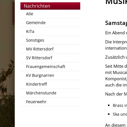
Musik
Nachrichten
Alle
Samstag
Gemeinde
KiTa
Ein Abend 
Sonstiges
Die Interp
internatio
MV Rittersdorf
Zusätzlich
SV Rittersdorf
Seit Mitte 
Frauengemeinschaft
mit Musical
KV Burgnarren
Komponist,
Kindertreff
auch die in
Märchenstunde
Nach der Mu
Feuerwehr
Brass 
Ska un
An diesem A