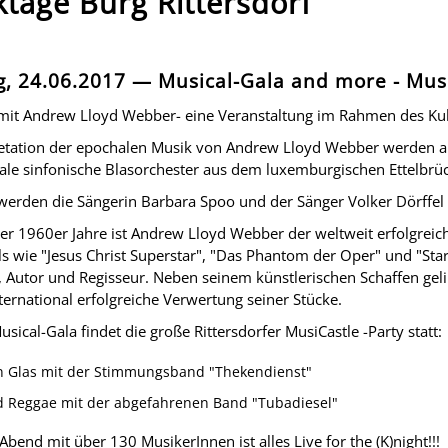
tage Burg Rittersdorf
, 24.06.2017 — Musical-Gala and more - Musi
mit Andrew Lloyd Webber- eine Veranstaltung im Rahmen des Ku
retation der epochalen Musik von Andrew Lloyd Webber werden 
nale sinfonische Blasorchester aus dem luxemburgischen Ettelb
 werden die Sängerin Barbara Spoo und der Sänger Volker Dörffel
der 1960er Jahre ist Andrew Lloyd Webber der weltweit erfolgreic
s wie "Jesus Christ Superstar", "Das Phantom der Oper" und "Starl
 Autor und Regisseur. Neben seinem künstlerischen Schaffen gel
ternational erfolgreiche Verwertung seiner Stücke.
sical-Gala findet die große Rittersdorfer MusiCastle -Party statt:
in Glas mit der Stimmungsband "Thekendienst"
d Reggae mit der abgefahrenen Band "Tubadiesel"
bend mit über 130 MusikerInnen ist alles Live for the (K)night!!!