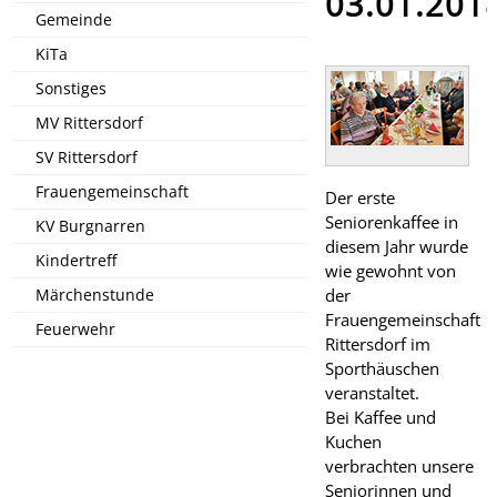
03.01.201
Gemeinde
KiTa
Sonstiges
MV Rittersdorf
SV Rittersdorf
Frauengemeinschaft
Der erste
Seniorenkaffee in
KV Burgnarren
diesem Jahr wurde
Kindertreff
wie gewohnt von
der
Märchenstunde
Frauengemeinschaft
Feuerwehr
Rittersdorf im
Sporthäuschen
veranstaltet.
Bei Kaffee und
Kuchen
verbrachten unsere
Seniorinnen und