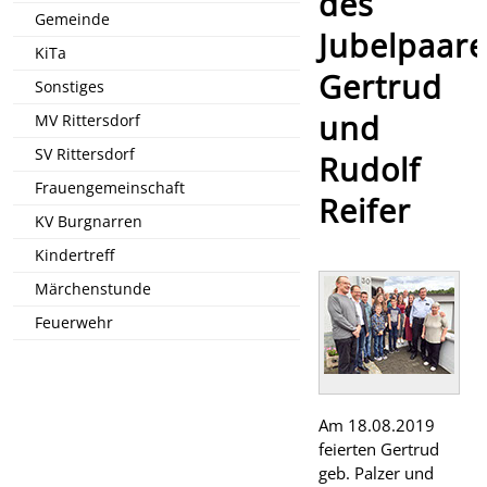
des
Gemeinde
Jubelpaare
KiTa
Gertrud
Sonstiges
und
MV Rittersdorf
SV Rittersdorf
Rudolf
Frauengemeinschaft
Reifer
KV Burgnarren
Kindertreff
Märchenstunde
Feuerwehr
Am 18.08.2019
feierten Gertrud
geb. Palzer und